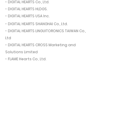
- DIGITAL HEARTS Co., Ltd.
- DIGITAL HEARTS HLDGS.
- DIGITAL HEARTS USA Inc.
- DIGITAL HEARTS SHANGHAI Co., Ltd.
- DIGITAL HEARTS LINGUITORONICS TAIWAN Co.,
Ltd
- DIGITAL HEARTS CROSS Marketing and
Solutions Limited
- FLAME Hearts Co., Ltd.
- Aetas(4Gamer.net),Inc
네비게이션
회사 소개
서비스
문의하기
개인정보 취급방침
© 2023 by DIGITAL HEARTS Seoul Co., Ltd.